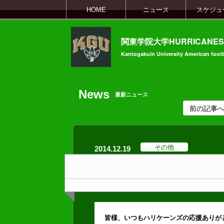
HOME
ニュース
スケジュ
関東学院大学HURRICANES
Kantogakuin University American footb
News
最新ニュース
前の記事
その他
2014.12.19
皆様、いつもハリケーンズの応援ありが