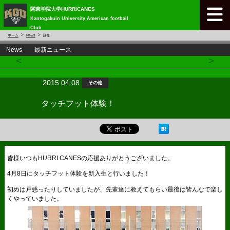
関東学院大学HURRICANES
Kantogakuin University American football
Club
ホーム
News
詳細
News 最新ニュース
<
>
2015.04.08
その他
タッチフット体験！
皆様いつもHURRI CANESの応援ありがとうございました。
4月8日にタッチフット体験を新入生と行いました！
初めは戸惑ったりしていましたが、先輩達に教えてもらい最後は皆んなで楽し
くやっていました。