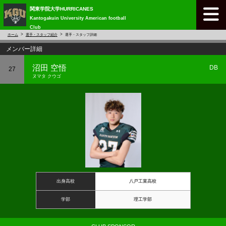
関東学院大学HURRICANES
Kantogakuin University American football
Club
ホーム
選手・スタッフ紹介
選手・スタッフ詳細
メンバー詳細
沼田 空悟
DB
27
ヌマタ クウゴ
出身高校
八戸工業高校
学部
理工学部