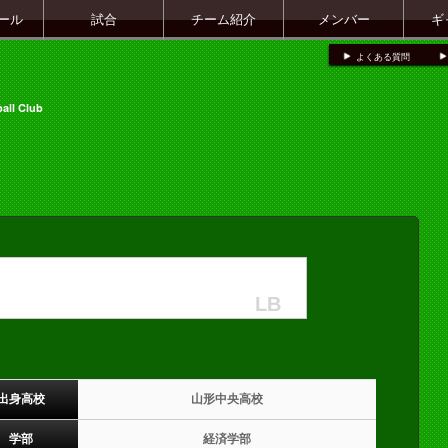
ール
試合
チーム紹介
メンバー
ギ
よくある質問
all Club
LB
出身高校
山形中央高校
学部
経済学部