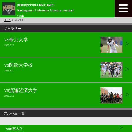
関東学院大学HURRICANES
Kantogakuin University American football
Club
ホーム
ギャラリー
ギャラリー
vs帝京大学
>
2025.6.15
vs防衛大学校
>
2025.6.1
vs流通経済大学
>
2025.5.19
アルバム一覧
>
vs帝京大学