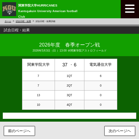
関東学院大学HURRICANES
Kantogakuin University American football
Club
ホーム
試合日程・結果
試合日程・結果詳細
試合日程・結果
2026年度 春季オープン戦
2026年5月3日（日 ）13:00 ＠
関東学院アストロフィールド
37
6
関東学院大学
-
電気通信大学
7
1QT
6
7
2QT
0
13
3QT
0
10
4QT
0
前のページへ
次のページヘ