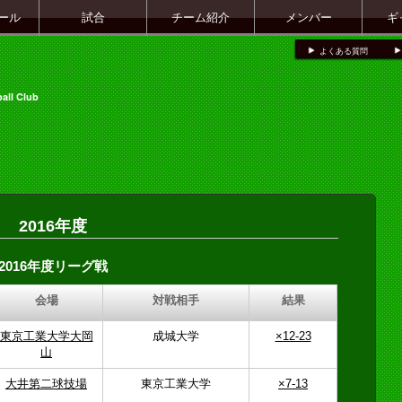
ール
試合
チーム紹介
メンバー
ギ
よくある質問
all Club
2016年度
2016年度リーグ戦
会場
対戦相手
結果
東京工業大学大岡
成城大学
×12-23
山
大井第二球技場
東京工業大学
×7-13