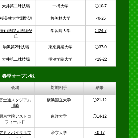
大井第二球技場
一橋大学
◯10-7
桜美林大学淵野辺
桜美林大学
×0-25
青山学院大学緑が
学習院大学
◯24-7
丘
駒沢第2球技場
東京農業大学
◯37-0
大井第二球技場
明治学院大学
×19-22
春季オープン戦
会場
対戦相手
結果
富士通スタジアム
横浜国立大学
◯21-12
川崎
関東学院アストロ
東洋大学
◯14-12
フィールド
アミノバイタルフ
帝京大学
×0-17