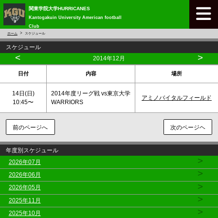
関東学院大学HURRICANES
Kantogakuin University American football
Club
ホーム
スケジュール
スケジュール
<
>
2014年12月
日付
内容
場所
14日(
日
)
2014年度リーグ戦 vs東京大学
アミノバイタルフィールド
10:45〜
WARRIORS
前のページへ
次のページヘ
年度別スケジュール
>
2026年07月
>
2026年06月
>
2026年05月
>
2025年11月
>
2025年10月