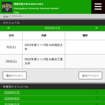
関東学院大学HURRICANES
Kantogakuin University American football
Club
ホーム
スケジュール
スケジュール
<
>
2022年11月
日付
内容
場所
2022年度リーグ戦 vs外国語大
5日(
土
)
学
2022年度リーグ戦 vs東京工業
26日(
土
)
大学
前のページへ
次のページヘ
年度別スケジュール
>
2026年07月
>
2026年06月
>
2026年05月