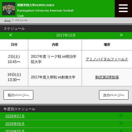
関東学院大学HURRICANES
Kantogakuin University American football
Club
ホーム
スケジュール
スケジュール
<
>
2017年12月
日付
内容
場所
2日(
土
)
2017年度 リーグ戦 vs明治学
アミノバイタルフィールド
10:45〜
院大学
16日(
土
)
2017年度入替戦 vs創価大学
駒沢第2球技場
13:30〜
前のページへ
次のページヘ
年度別スケジュール
>
2026年07月
>
2026年06月
>
2026年05月