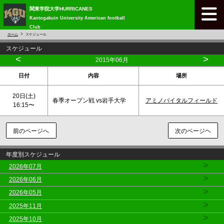
関東学院大学HURRICANES
Kantogakuin University American football
Club
ホーム
スケジュール
スケジュール
<
>
2015年06月
日付
内容
場所
20日(
土
)
春季オープン戦 vs岩手大学
アミノバイタルフィールド
16:15〜
前のページへ
次のページヘ
年度別スケジュール
>
2026年07月
>
2026年06月
>
2026年05月
>
2025年11月
>
2025年10月